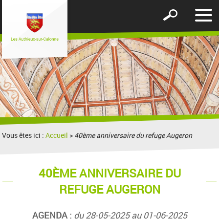
Affic
Afficher
le
le
men
formulaire
de
recherche
Vous êtes ici :
Accueil
>
40ème anniversaire du refuge Augeron
40ÈME ANNIVERSAIRE DU
REFUGE AUGERON
AGENDA :
du 28-05-2025 au 01-06-2025