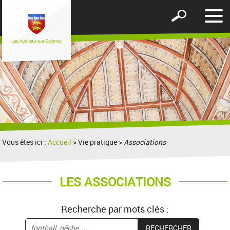
Affic
Afficher
le
le
men
formulaire
de
recherche
Vous êtes ici :
Accueil
> Vie pratique >
Associations
LES ASSOCIATIONS
Recherche par mots clés :