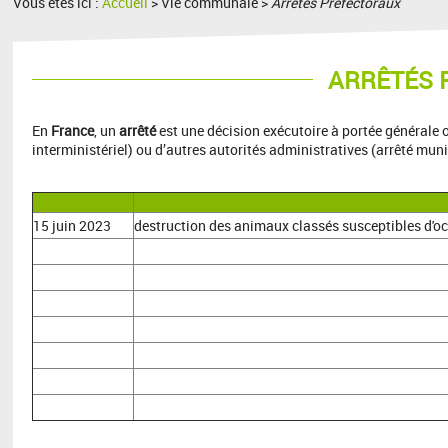
Vous êtes ici :
Accueil
> Vie communale >
Arrêtés Prefectoraux
ARRÊTÉS 
En
France
, un
arrêté
est une décision exécutoire à portée générale o
interministériel) ou d’autres autorités administratives (arrêté munic
15 juin 2023
destruction des animaux classés susceptibles d'o