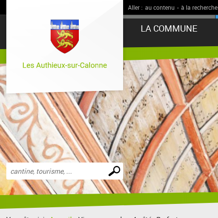
Aller :
au contenu
-
à la recherche
LA COMMUNE
Effectuer
une
recherche