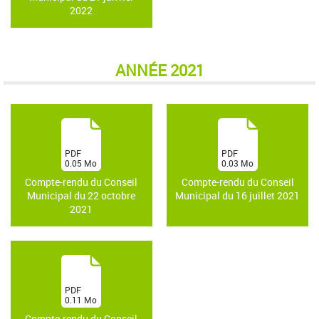
2022
ANNÉE 2021
(
(
PDF
PDF
0.05
Mo
0.03
Mo
)
)
Compte-rendu du Conseil
Compte-rendu du Conseil
Municipal du 22 octobre
Municipal du 16 juillet 2021
2021
(
PDF
0.11
Mo
)
Compte-rendu du Conseil