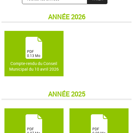
ANNÉE 2026
(
PDF
0.13
Mo
)
Compte-rendu du Conseil
Municipal du 10 avril 2026
ANNÉE 2025
(
(
PDF
PDF
0.07
Mo
0.08
Mo