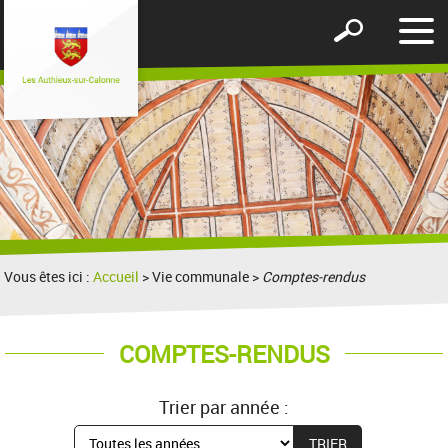
Affic
Afficher
le
le
men
formulaire
de
recherche
Vous êtes ici :
Accueil
> Vie communale >
Comptes-rendus
COMPTES-RENDUS
Trier par année :