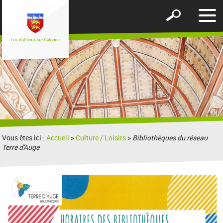
Affic
Afficher
le
le
men
formulaire
de
recherche
Vous êtes ici :
Accueil
>
Culture / Loisirs
>
Bibliothèques du réseau
Terre d'Auge