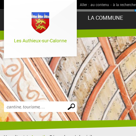
Aller :
au contenu
-
à la recherche
LA COMMUNE
Effectuer
une
recherche