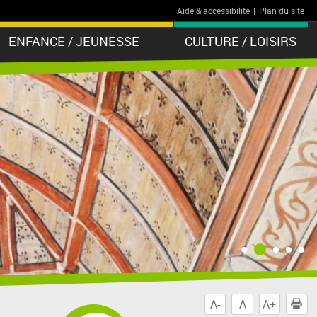
Aide & accessibilité
|
Plan du site
ENFANCE / JEUNESSE
CULTURE / LOISIRS
A-
A
A+
I