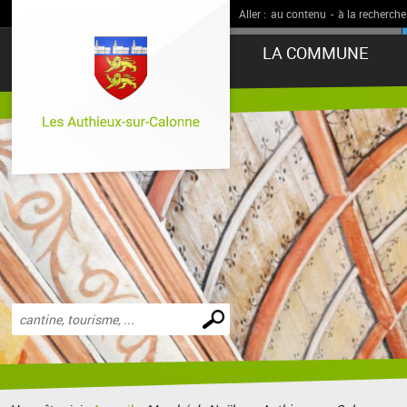
Aller :
au contenu
-
à la recherche
LA COMMUNE
Effectuer
une
recherche