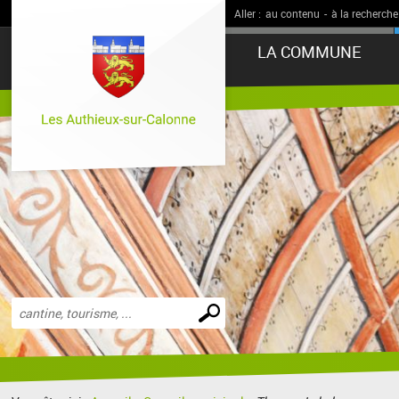
Aller :
au contenu
-
à la recherche
LA COMMUNE
Effectuer
une
recherche