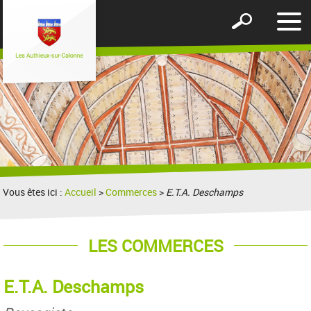
Affic
Afficher
le
le
men
formulaire
de
recherche
Vous êtes ici :
Accueil
>
Commerces
>
E.T.A. Deschamps
LES COMMERCES
E.T.A. Deschamps