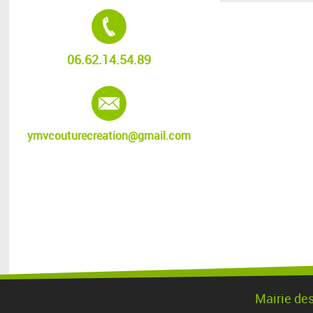
Tél. :
06.62.14.54.89
E-mail :
ymvcouturecreation@gmail.com
Mairie de