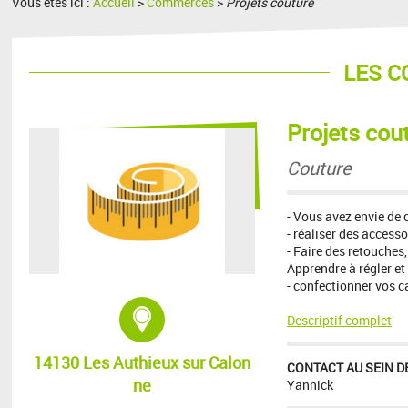
Vous êtes ici :
Accueil
>
Commerces
>
Projets couture
LES 
Projets cou
Couture
- Vous avez envie de 
- réaliser des access
- Faire des retouches,
Apprendre à régler et
- confectionner vos c
Adresse :
Descriptif complet
14130 Les Authieux sur Calon
CONTACT AU SEIN DE
ne
Yannick