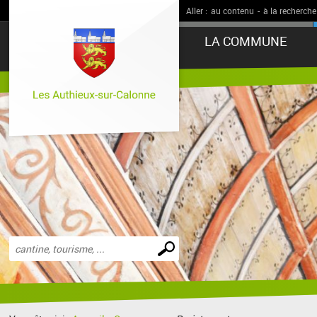
Aller :
au contenu
-
à la recherche
LA COMMUNE
Effectuer
une
recherche